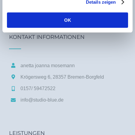
Das Studio Blue in Bremen Borgfeld
Details zeigen
OK
KONTAKT INFORMATIONEN
anetta joanna mosemann
Krögersweg 6,
28357 Bremen-Borgfeld
0157/ 59472522
info@studio-blue.de
LEISTUNGEN