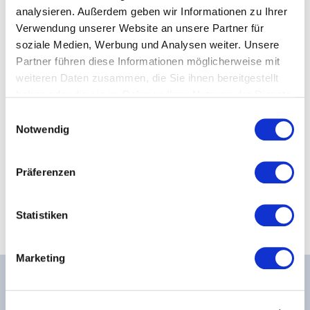
analysieren. Außerdem geben wir Informationen zu Ihrer
Verbraucher­streit­beilegung / Universal­
Verwendung unserer Website an unsere Partner für
soziale Medien, Werbung und Analysen weiter. Unsere
schlichtungs­stelle
Partner führen diese Informationen möglicherweise mit
weiteren Daten zusammen, die Sie ihnen bereitgestellt
Wir sind nicht bereit oder verpflichtet, an
haben oder die sie im Rahmen Ihrer Nutzung der Dienste
gesammelt haben.
Einwilligungsauswahl
Streitbeilegungsverfahren vor einer
Weitere Informationen entnehmen Sie bitte unserer
Notwendig
Datenschutzerklärung
.
Verbraucherschlichtungsstelle
teilzunehmen.
Präferenzen
Statistiken
Marketing