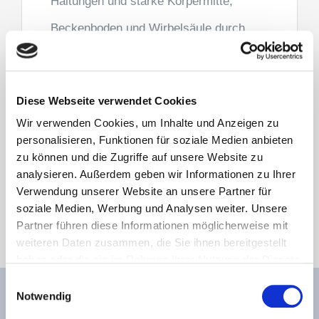
Haltungen und starke Körpermitte,
Beckenboden und Wirbelsäule durch
gezielte Pilates-Übungen; harmonische,
fließende Bewegungen; fordernd.
Diese Webseite verwendet Cookies
Wir verwenden Cookies, um Inhalte und Anzeigen zu
personalisieren, Funktionen für soziale Medien anbieten
zu können und die Zugriffe auf unsere Website zu
analysieren. Außerdem geben wir Informationen zu Ihrer
Verwendung unserer Website an unsere Partner für
soziale Medien, Werbung und Analysen weiter. Unsere
Partner führen diese Informationen möglicherweise mit
weiteren Daten zusammen, die Sie ihnen bereitgestellt
haben oder die sie im Rahmen Ihrer Nutzung der Dienste
gesammelt haben.
Einwilligungsauswahl
Weitere Informationen entnehmen Sie bitte unserer
Notwendig
Datenschutzerklärung
.