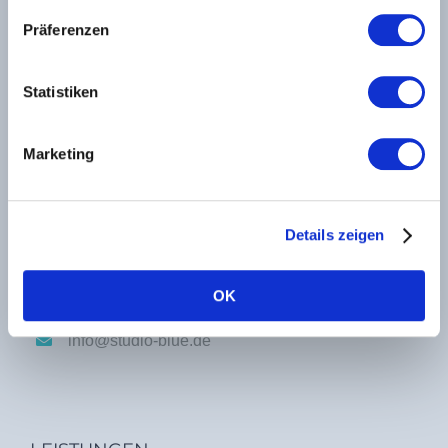
Das Studio Blue in Bremen Borgfeld
Präferenzen
Statistiken
KONTAKT INFORMATIONEN
Marketing
anetta joanna mosemann
Details zeigen
Krögersweg 6,
28357 Bremen-Borgfeld
OK
0157/ 59472522
info@studio-blue.de