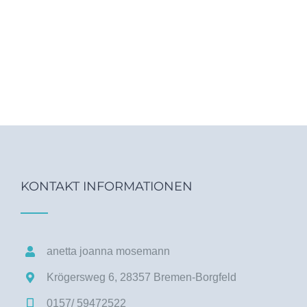
KONTAKT INFORMATIONEN
anetta joanna mosemann
Krögersweg 6,
28357 Bremen-Borgfeld
0157/ 59472522